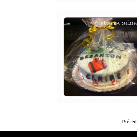
Pagination
Précéd
des