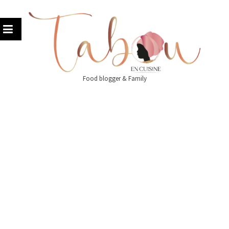
Skip
to
content
Food blogger & Family