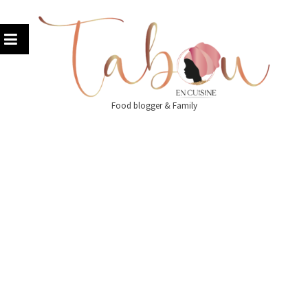
Skip
to
content
Food blogger & Family