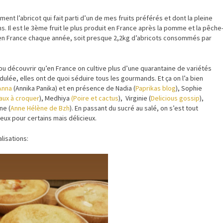
ment l’abricot qui fait parti d’un de mes fruits préférés et dont la pleine
ns. Il est le 3ème fruit le plus produit en France après la pomme et la pêche
 en France chaque année, soit presque 2,2kg d’abricots consommés par
’ai pu découvrir qu’en France on cultive plus d’une quarantaine de variétés
cidulée, elles ont de quoi séduire tous les gourmands. Et ça on l’a bien
Anna
(Annika Panika) et en présence de Nadia (
Paprikas blog
), Sophie
aux à croquer
), Medhiya
(Poire et cactus
), Virginie (
Delicious gossip
),
ne (
Anne Hélène de Bzh
). En passant du sucré au salé, on s’est tout
ux pour certains mais délicieux.
lisations: