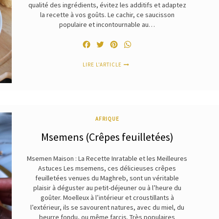
qualité des ingrédients, évitez les additifs et adaptez
la recette à vos goûts. Le cachir, ce saucisson
populaire et incontournable au…
Facebook
Twitter
Pinterest
WhatsApp
LIRE L'ARTICLE
AFRIQUE
Msemens (Crêpes feuilletées)
Msemen Maison : La Recette Inratable et les Meilleures
Astuces Les msemens, ces délicieuses crêpes
feuilletées venues du Maghreb, sont un véritable
plaisir à déguster au petit-déjeuner ou à l’heure du
goûter. Moelleux à l’intérieur et croustillants à
l’extérieur, ils se savourent natures, avec du miel, du
beurre fondu, ou même farcis. Très populaires