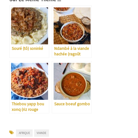
Souré (tô) soninké
Ndambé à la viande
hachée (ragoût
d’haricots à la
sénégalaise)
Thiebou yapp bou
Sauce boeuf gombo
xonq (riz rouge
sénégalais à la
viande)
AFRIQUE
VIANDE