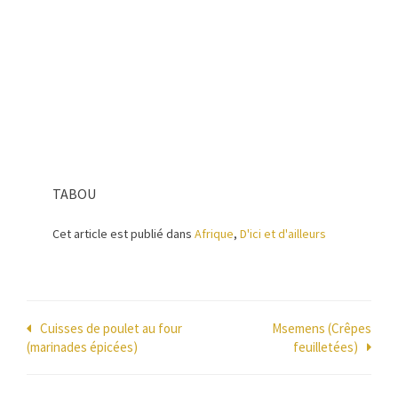
TABOU
Cet article est publié dans
Afrique
,
D'ici et d'ailleurs
Navigation
Cuisses de poulet au four
Msemens (Crêpes
(marinades épicées)
feuilletées)
de
l’article