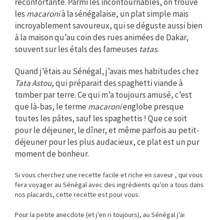
réconfortante. Parmi les incontournables, on trouve
les
macaroni
à la sénégalaise, un plat simple mais
incroyablement savoureux, qui se déguste aussi bien
à la maison qu’au coin des rues animées de Dakar,
souvent sur les étals des fameuses
tatas
.
Quand j’étais au Sénégal, j’avais mes habitudes chez
Tata Astou
, qui préparait des spaghetti viande à
tomber par terre. Ce qui m’a toujours amusé, c’est
que là-bas, le terme
macaroni
englobe presque
toutes les pâtes, sauf les spaghettis ! Que ce soit
pour le déjeuner, le dîner, et même parfois au petit-
déjeuner pour les plus audacieux, ce plat est un pur
moment de bonheur.
Si vous cherchez une recette facile et riche en saveur , qui vous
fera voyager au Sénégal avec des ingrédients qu’on a tous dans
nos placards, cette recette est pour vous.
Pour la petite anecdote (et j’en ri toujours), au Sénégal j’ai