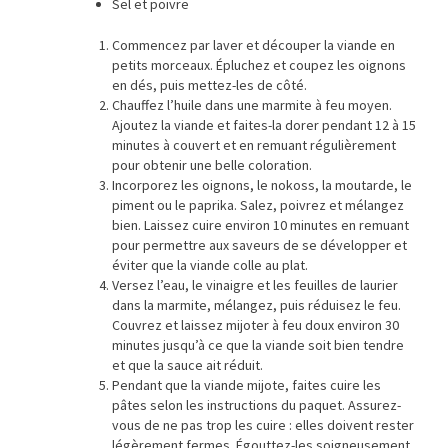
Sel et poivre
Commencez par laver et découper la viande en
petits morceaux. Épluchez et coupez les oignons
en dés, puis mettez-les de côté.
Chauffez l’huile dans une marmite à feu moyen.
Ajoutez la viande et faites-la dorer pendant 12 à 15
minutes à couvert et en remuant régulièrement
pour obtenir une belle coloration.
Incorporez les oignons, le nokoss, la moutarde, le
piment ou le paprika. Salez, poivrez et mélangez
bien. Laissez cuire environ 10 minutes en remuant
pour permettre aux saveurs de se développer et
éviter que la viande colle au plat.
Versez l’eau, le vinaigre et les feuilles de laurier
dans la marmite, mélangez, puis réduisez le feu.
Couvrez et laissez mijoter à feu doux environ 30
minutes jusqu’à ce que la viande soit bien tendre
et que la sauce ait réduit.
Pendant que la viande mijote, faites cuire les
pâtes selon les instructions du paquet. Assurez-
vous de ne pas trop les cuire : elles doivent rester
légèrement fermes. Égouttez-les soigneusement.