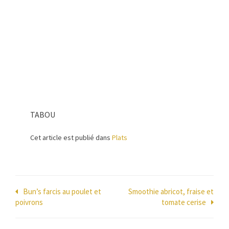
TABOU
Cet article est publié dans
Plats
Navigation
Bun’s farcis au poulet et
Smoothie abricot, fraise et
poivrons
tomate cerise
de
l’article