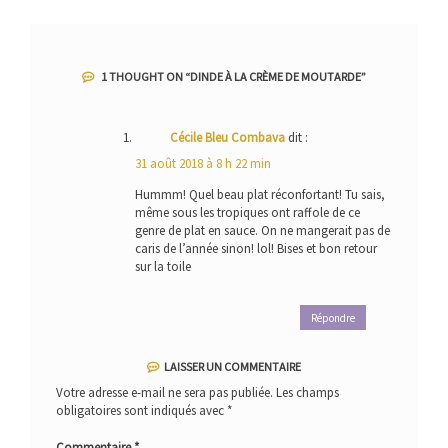
1 THOUGHT ON “
DINDE À LA CRÈME DE MOUTARDE
”
Cécile Bleu Combava
dit :
31 août 2018 à 8 h 22 min
Hummm! Quel beau plat réconfortant! Tu sais,
même sous les tropiques ont raffole de ce
genre de plat en sauce. On ne mangerait pas de
caris de l’année sinon! lol! Bises et bon retour
sur la toile
Répondre
LAISSER UN COMMENTAIRE
Votre adresse e-mail ne sera pas publiée.
Les champs
obligatoires sont indiqués avec
*
Commentaire
*