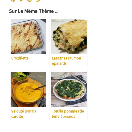
Sur Le Même Thème ...:
Croziflette
Lasagnes saumon
épinards
Velouté panais
Tortilla pommes de
carotte
terre épinards