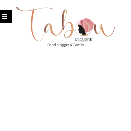
Skip
to
content
Food blogger & Family