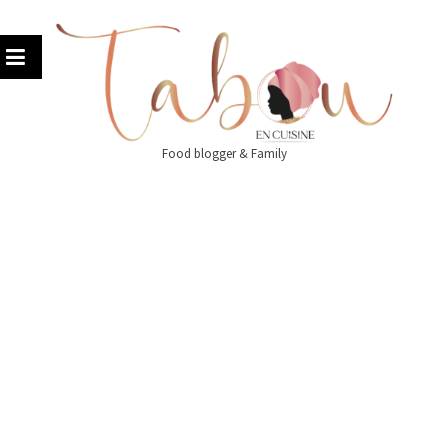
Skip
to
content
Food blogger & Family