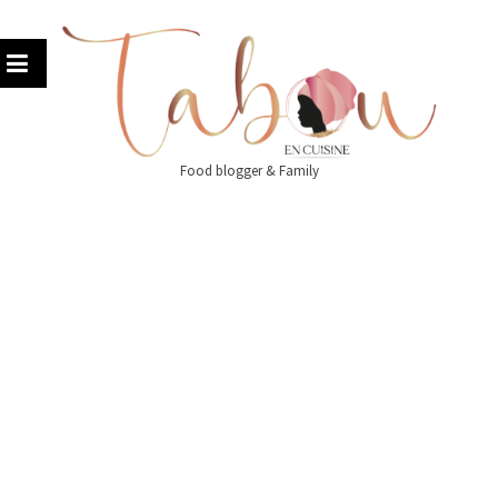
Skip
to
content
Food blogger & Family