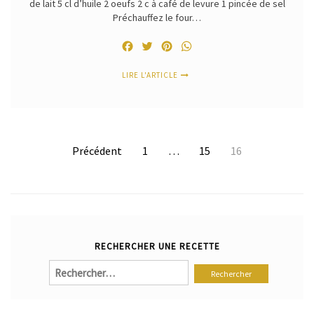
de lait 5 cl d’huile 2 oeufs 2 c à café de levure 1 pincée de sel
Préchauffez le four…
Facebook
Twitter
Pinterest
WhatsApp
LIRE L'ARTICLE
Pagination
Précédent
1
…
15
16
des
publications
RECHERCHER UNE RECETTE
Rechercher :