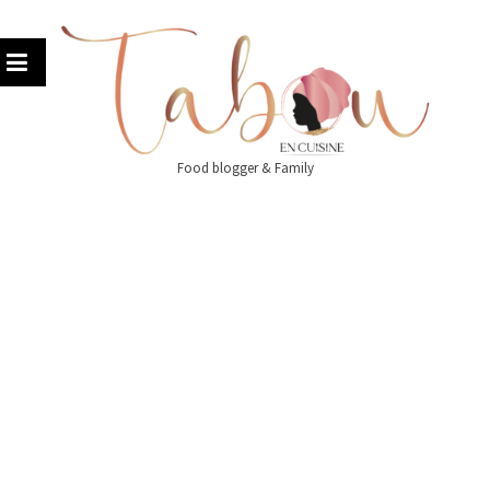
Skip
to
content
Food blogger & Family