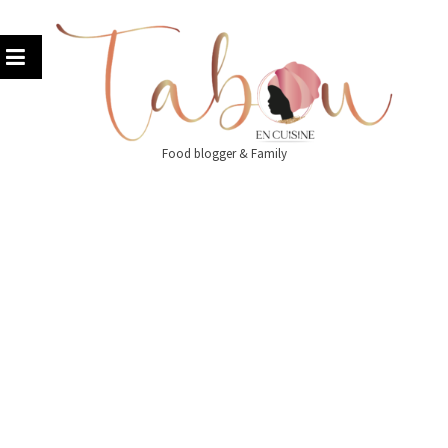
Skip
to
content
Food blogger & Family