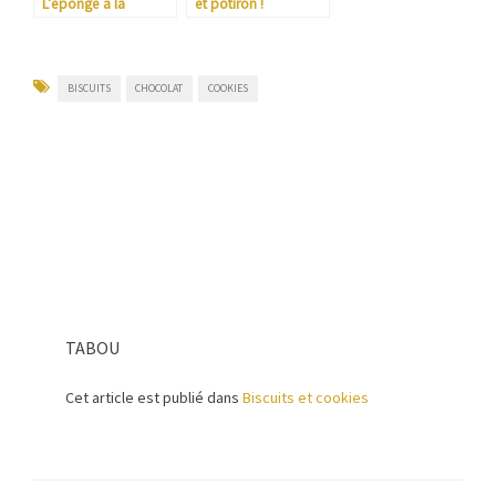
L’éponge à la
et potiron !
confiture poire
mandarine »Bonne
maman »
BISCUITS
CHOCOLAT
COOKIES
TABOU
Cet article est publié dans
Biscuits et cookies