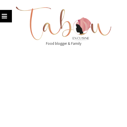
Skip
to
content
Food blogger & Family