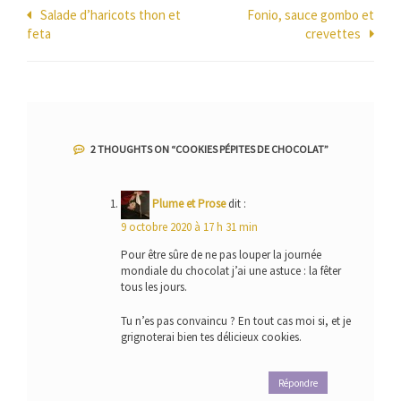
Navigation
Salade d’haricots thon et
Fonio, sauce gombo et
feta
crevettes
de
l’article
2 THOUGHTS ON “
COOKIES PÉPITES DE CHOCOLAT
”
Plume et Prose
dit :
9 octobre 2020 à 17 h 31 min
Pour être sûre de ne pas louper la journée
mondiale du chocolat j’ai une astuce : la fêter
tous les jours.
Tu n’es pas convaincu ? En tout cas moi si, et je
grignoterai bien tes délicieux cookies.
Répondre