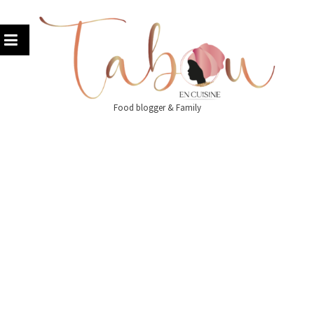
Skip
to
content
Food blogger & Family