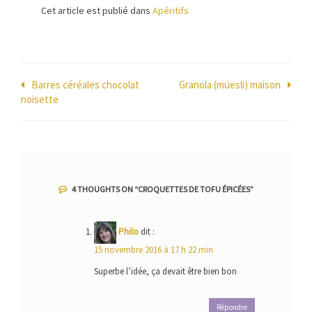
Cet article est publié dans
Apéritifs
Navigation
Barres céréales chocolat
Granola (müesli) maison
noisette
de
l’article
4 THOUGHTS ON “
CROQUETTES DE TOFU ÉPICÉES
”
Philo
dit :
15 novembre 2016 à 17 h 22 min
Superbe l’idée, ça devait être bien bon
Répondre