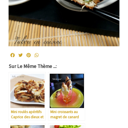
Facebook
Twitter
Pinterest
WhatsApp
Sur Le Même Thème ...:
Mini roulés apéritifs
Mini croissants au
Caprice des dieux et
magret de canard
confit d’oignons
fumé