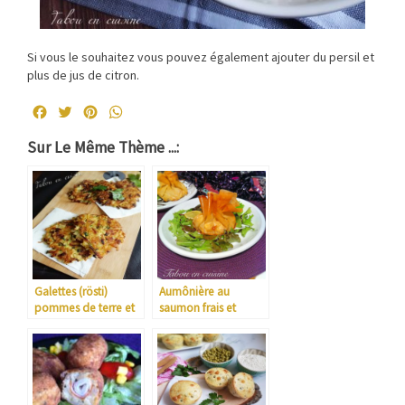
Si vous le souhaitez vous pouvez également ajouter du persil et
plus de jus de citron.
Facebook
Twitter
Pinterest
WhatsApp
Sur Le Même Thème ...:
Galettes (rösti)
Aumônière au
pommes de terre et
saumon frais et
courgettes
saumon fumé
Labeyrie