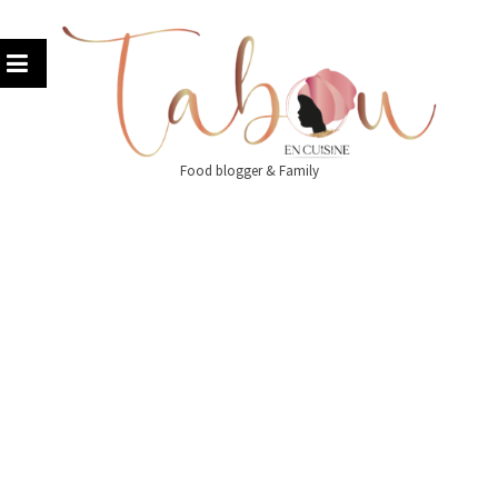
Skip
to
content
Food blogger & Family