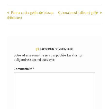
Navigation
Panna cotta gelée de bissap
Quinoa bowl halloumi grillé
(hibiscus)
de
l’article
LAISSER UN COMMENTAIRE
Votre adresse e-mail ne sera pas publiée.
Les champs
obligatoires sont indiqués avec
*
Commentaire
*