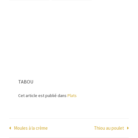
coco et curry
cookeo)
TABOU
Cet article est publié dans
Plats
Navigation
Moules à la crème
Thiou au poulet
de