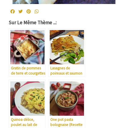
Facebook
Twitter
Pinterest
WhatsApp
Sur Le Même Thème ...:
Gratin de pommes
Lasagnes de
de terre et courgettes
poireaux et saumon
fumé
Quinoa délice,
One pot pasta
poulet au lait de
bolognaise (Recette