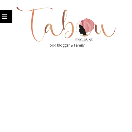
Skip
to
content
Food blogger & Family