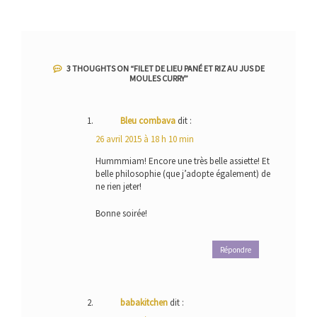
l’article
3 THOUGHTS ON “
FILET DE LIEU PANÉ ET RIZ AU JUS DE
MOULES CURRY
”
Bleu combava
dit :
26 avril 2015 à 18 h 10 min
Hummmiam! Encore une très belle assiette! Et
belle philosophie (que j’adopte également) de
ne rien jeter!
Bonne soirée!
Répondre
babakitchen
dit :