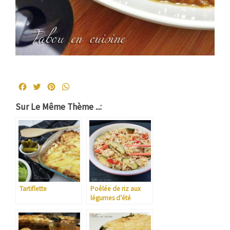
Facebook
Twitter
Pinterest
WhatsApp
Sur Le Même Thème ...:
Tartiflette
Poêlée de riz aux
légumes d’été