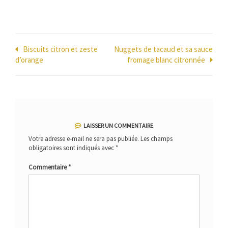
Navigation
Biscuits citron et zeste
Nuggets de tacaud et sa sauce
d’orange
fromage blanc citronnée
de
l’article
LAISSER UN COMMENTAIRE
Votre adresse e-mail ne sera pas publiée.
Les champs
obligatoires sont indiqués avec
*
Commentaire
*