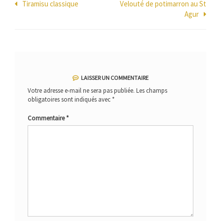
Navigation
Tiramisu classique
Velouté de potimarron au St
Agur
de
l’article
LAISSER UN COMMENTAIRE
Votre adresse e-mail ne sera pas publiée.
Les champs
obligatoires sont indiqués avec
*
Commentaire
*