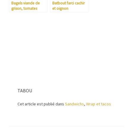
Bagels viande de
Batbout farci cachir
grison, tomates
et oignon
séchées et crème
moutarde miel
TABOU
Cet article est publié dans
Sandwichs
,
Wrap et tacos