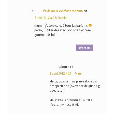
l'avis ou la vie d'une maman
dit :
7 avril 2012 à 8 h 28 min
mumm j’asore ça et à tous les parfums
perso, j’utilise des speculoos c’est encore +
gourmands lol
Répondre
tabou
dit :
8 avril 2012 à 17 h 44 min
Merci, bizarre mais je ne rafolle pas
des spéculoos (overdose de quand g
t petite lol).
Mais teste le tiramisu au nutella,
c’est super aussi !!! Biz