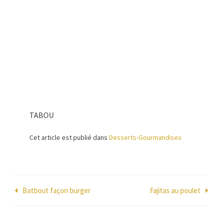
TABOU
Cet article est publié dans
Desserts-Gourmandises
Navigation
Batbout façon burger
Fajitas au poulet
de
l’article