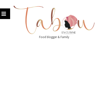
Skip
to
content
Food blogger & Family