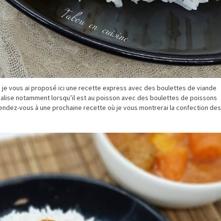
er, je vous ai proposé ici une recette express avec des boulettes de viande
 réalise notamment lorsqu’il est au poisson avec des boulettes de poissons
endez-vous à une prochaine recette où je vous montrerai la confection des