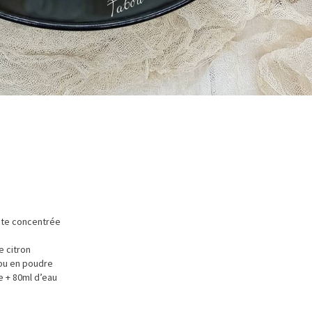
ate concentrée
e citron
tou en poudre
e + 80ml d’eau