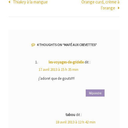
Navigation
Thiakry à la mangue
Orange curd, crème à
l’orange
de
l’article
4 THOUGHTS ON “
MAFÉ AUX CREVETTES
”
les-voyages-de-gridelle
dit :
17 avril 2013 à 15 h 35 min
j’adore! que de gouts!!!!
Répondre
tabou
dit :
18 avril 2013 à 12 h 42 min