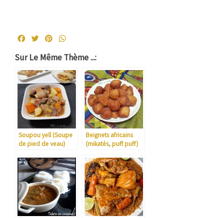
Facebook
Twitter
Pinterest
WhatsApp
Sur Le Même Thème ...:
Soupou yell (Soupe
Beignets africains
de pied de veau)
(mikatés, puff puff)