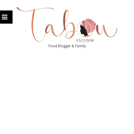
Skip
to
content
Food blogger & Family