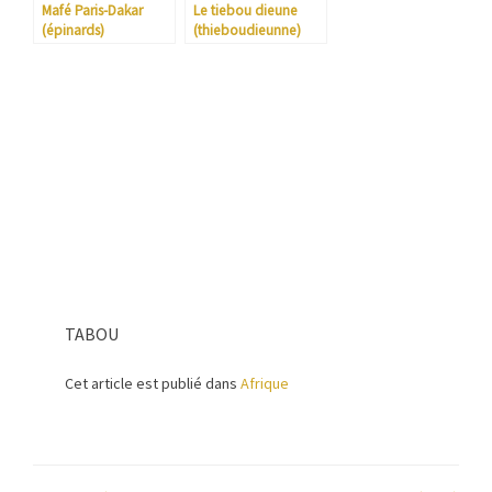
Mafé Paris-Dakar
Le tiebou dieune
(épinards)
(thieboudieunne)
(Riz au poisson
sénégalais)
TABOU
Cet article est publié dans
Afrique