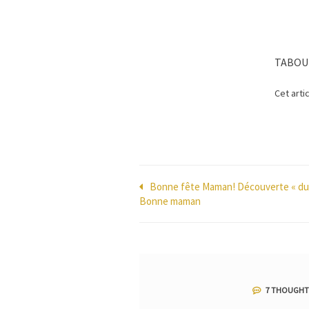
TABOU
Cet arti
Navigation
Bonne fête Maman! Découverte « duo
Bonne maman
de
l’article
7 THOUGHTS