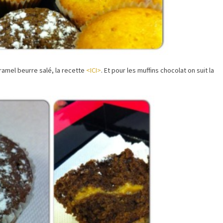
ramel beurre salé, la recette
<ICI>
. Et pour les muffins chocolat on suit la