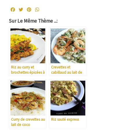
Facebook
Twitter
Pinterest
WhatsApp
Sur Le Même Thème ...:
Riz au curry et
Crevettes et
brochettes épicées à
cabillaud au lait de
l’indienne
coco et curry vert
Curry de crevettes au
Riz sauté express
lait de coco