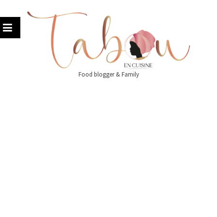
Skip
to
content
Food blogger & Family