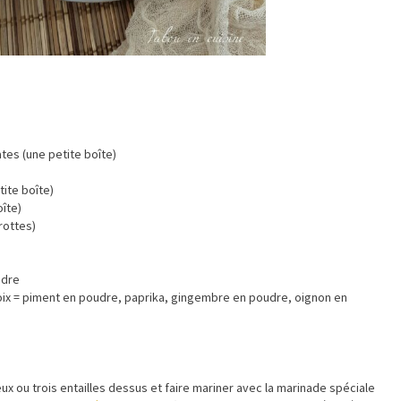
es (une petite boîte)
tite boîte)
îte)
rottes)
udre
ix = piment en poudre, paprika, gingembre en poudre, oignon en
eux ou trois entailles dessus et faire mariner avec la marinade spéciale