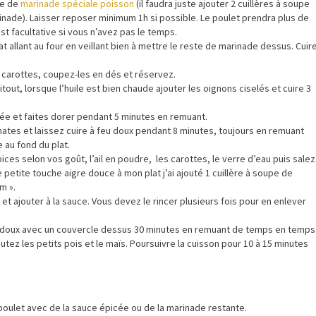
te de
marinade spéciale poisson
(il faudra juste ajouter 2 cuillères à soupe
rinade). Laisser reposer minimum 1h si possible. Le poulet prendra plus de
t facultative si vous n’avez pas le temps.
t allant au four en veillant bien à mettre le reste de marinade dessus. Cuir
 carottes, coupez-les en dés et réservez.
itout, lorsque l’huile est bien chaude ajouter les oignons ciselés et cuire 3
ée et faites dorer pendant 5 minutes en remuant.
ates et laissez cuire à feu doux pendant 8 minutes, toujours en remuant
 au fond du plat.
ces selon vos goût, l’ail en poudre, les carottes, le verre d’eau puis salez
 petite touche aigre douce à mon plat j’ai ajouté 1 cuillère à soupe de
m ».
et ajouter à la sauce. Vous devez le rincer plusieurs fois pour en enlever
feu doux avec un couvercle dessus 30 minutes en remuant de temps en temps
utez les petits pois et le maïs. Poursuivre la cuisson pour 10 à 15 minutes
 poulet avec de la sauce épicée ou de la marinade restante.