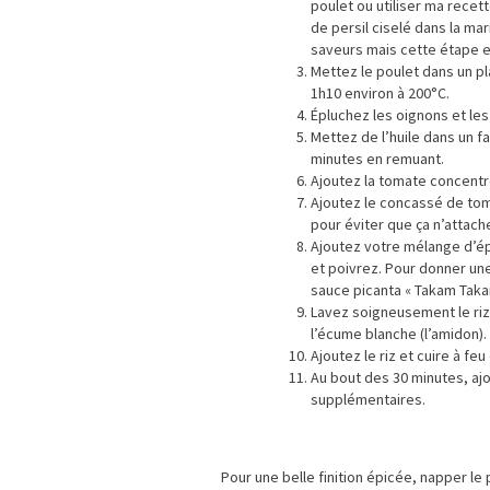
poulet ou utiliser ma recet
de persil ciselé dans la ma
saveurs mais cette étape es
Mettez le poulet dans un pla
1h10 environ à 200°C.
Épluchez les oignons et les
Mettez de l’huile dans un fa
minutes en remuant.
Ajoutez la tomate concentr
Ajoutez le concassé de tom
pour éviter que ça n’attache
Ajoutez votre mélange d’épi
et poivrez. Pour donner une
sauce picanta « Takam Taka
Lavez soigneusement le riz 
l’écume blanche (l’amidon).
Ajoutez le riz et cuire à 
Au bout des 30 minutes, ajo
supplémentaires.
Pour une belle finition épicée, napper le