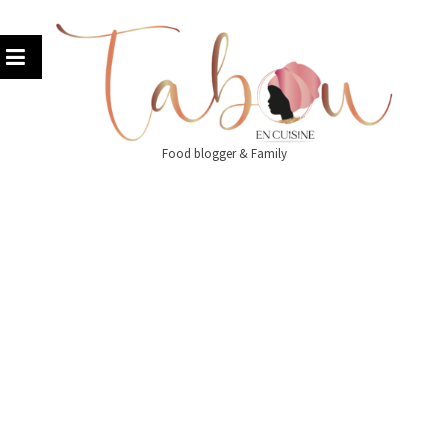
Skip
to
content
Food blogger & Family