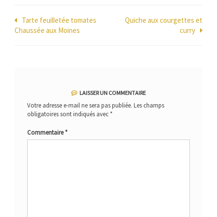
Navigation
Tarte feuilletée tomates
Quiche aux courgettes et
Chaussée aux Moines
curry
de
l’article
LAISSER UN COMMENTAIRE
Votre adresse e-mail ne sera pas publiée.
Les champs
obligatoires sont indiqués avec
*
Commentaire
*