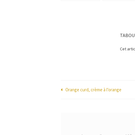
TABOU
Cet arti
Navigation
Orange curd, crème à l’orange
de
l’article