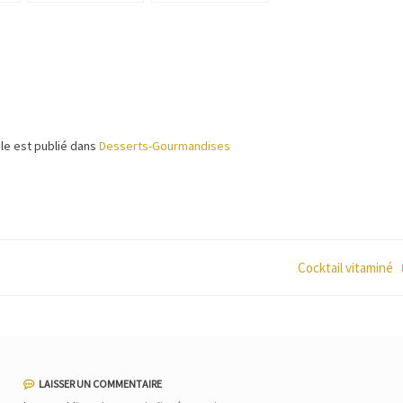
lait
cle est publié dans
Desserts-Gourmandises
Cocktail vitaminé
LAISSER UN COMMENTAIRE