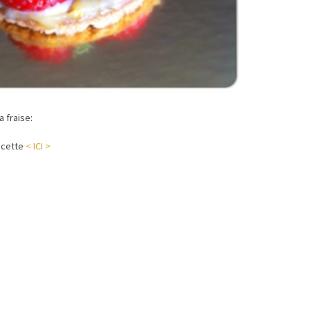
a fraise:
ecette
< ICI >