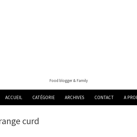
Food blogger & Family
ACCUEIL
CATÉGORIE
ARCHIVES
CONTACT
A PRO
orange curd