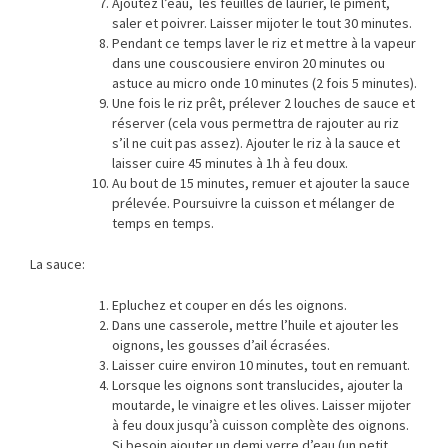
Ajoutez l’eau, les feuilles de laurier, le piment,
saler et poivrer. Laisser mijoter le tout 30 minutes.
Pendant ce temps laver le riz et mettre à la vapeur
dans une couscousiere environ 20 minutes ou
astuce au micro onde 10 minutes (2 fois 5 minutes).
Une fois le riz prêt, prélever 2 louches de sauce et
réserver (cela vous permettra de rajouter au riz
s’il ne cuit pas assez). Ajouter le riz à la sauce et
laisser cuire 45 minutes à 1h à feu doux.
Au bout de 15 minutes, remuer et ajouter la sauce
prélevée. Poursuivre la cuisson et mélanger de
temps en temps.
La sauce:
Epluchez et couper en dés les oignons.
Dans une casserole, mettre l’huile et ajouter les
oignons, les gousses d’ail écrasées.
Laisser cuire environ 10 minutes, tout en remuant.
Lorsque les oignons sont translucides, ajouter la
moutarde, le vinaigre et les olives. Laisser mijoter
à feu doux jusqu’à cuisson complète des oignons.
Si besoin ajouter un demi verre d’eau (un petit