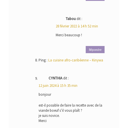
Tabou
dit :
28 février 2022 à 14 h 52 min
Merci beaucoup !
Répondre
Ping :
La cuisine afro-caribéenne – Kinywa
CYNTHIA
dit :
12 juin 2024 à 15 h 35 min
bonjour
est-il possible de faire la recette avec de la
viande boeuf s’il vous plaît ?
je suis novice.
Merci