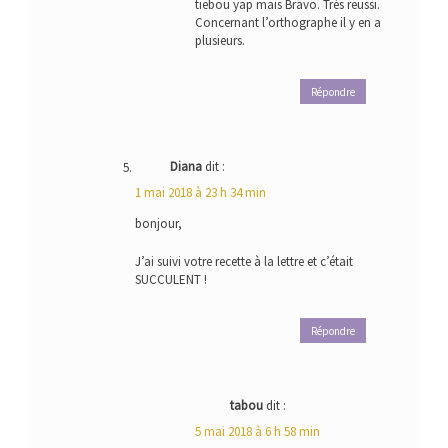
tiebou yap mais Bravo. Très reussi.
Concernant l’orthographe il y en a
plusieurs.
Répondre
Diana
dit :
1 mai 2018 à 23 h 34 min
bonjour,
J’ai suivi votre recette à la lettre et c’était
SUCCULENT !
Répondre
tabou
dit :
5 mai 2018 à 6 h 58 min