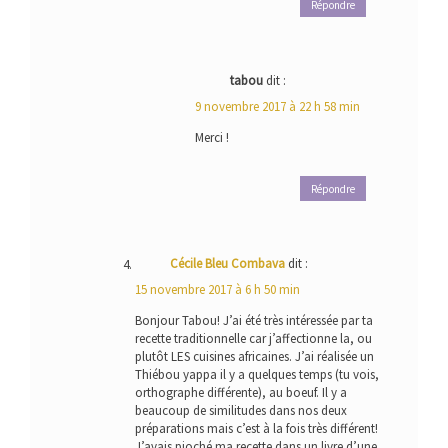
Répondre
tabou
dit :
9 novembre 2017 à 22 h 58 min
Merci !
Répondre
Cécile Bleu Combava
dit :
15 novembre 2017 à 6 h 50 min
Bonjour Tabou! J’ai été très intéressée par ta
recette traditionnelle car j’affectionne la, ou
plutôt LES cuisines africaines. J’ai réalisée un
Thiébou yappa il y a quelques temps (tu vois,
orthographe différente), au boeuf. Il y a
beaucoup de similitudes dans nos deux
préparations mais c’est à la fois très différent!
J’avais pioché ma recette dans un livre d’une