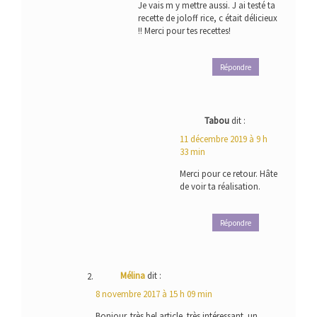
Je vais m y mettre aussi. J ai testé ta
recette de joloff rice, c était délicieux
!! Merci pour tes recettes!
Répondre
Tabou
dit :
11 décembre 2019 à 9 h
33 min
Merci pour ce retour. Hâte
de voir ta réalisation.
Répondre
Mélina
dit :
8 novembre 2017 à 15 h 09 min
Bonjour. très bel article. très intéressant. un