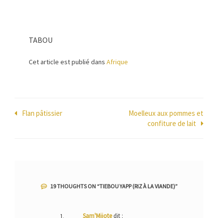
TABOU
Cet article est publié dans
Afrique
Navigation
Flan pâtissier
Moelleux aux pommes et
confiture de lait
de
l’article
19 THOUGHTS ON “
TIEBOU YAPP (RIZ À LA VIANDE)
”
Sam'Mijote
dit :