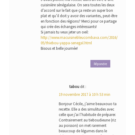
cuisinière sénégalaise. On sera toutes les deux
d’accord sur le fait que ça reste un super bon
plat et qu’il doit y avoir des variantes, peut-être
en fonction des régions? Merci pour ce partage
qui crée des échanges intéressants!
Si jamais tu veux jeter un oeil:
http://www.macuisinebleucombava.com/2016/
05/thiebou-yappa-senegal.html
Bisous et belle journée!
Répondre
tabou
dit :
19 novembre 2017 à 10 h 53 min
Bonjour Cécile, j’aime beauxouo ta
recette. Elle a des simulitudes avec
celle que j’ai l’habitude de préparer.
Contrairement au tieboudieune (riz
au poisson) on met rarement
beaucoup de légumes dans le