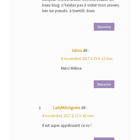
beau blog. n’hésitez pas à visiter mon univers.
lien sur pseudo. à bientôt. bises
Répondre
tabou
dit :
8 novembre 2017 à 15 h 12 min
Merci Mélina.
Répondre
LadyMilonguera
dit :
8 novembre 2017 à 21 h 42 min
Il est super appétissant ce riz !