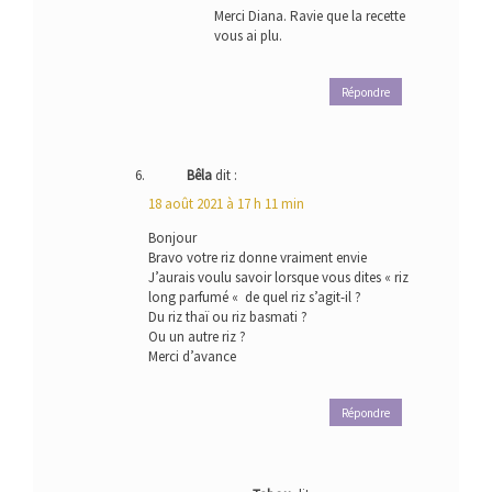
Merci Diana. Ravie que la recette
vous ai plu.
Répondre
Bêla
dit :
18 août 2021 à 17 h 11 min
Bonjour
Bravo votre riz donne vraiment envie
J’aurais voulu savoir lorsque vous dites « riz
long parfumé « de quel riz s’agit-il ?
Du riz thaï ou riz basmati ?
Ou un autre riz ?
Merci d’avance
Répondre