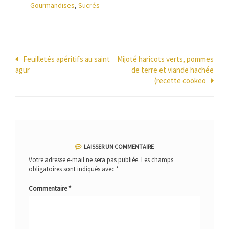
Gourmandises
,
Sucrés
Navigation
Feuilletés apéritifs au saint
Mijoté haricots verts, pommes
agur
de terre et viande hachée
de
(recette cookeo
l’article
LAISSER UN COMMENTAIRE
Votre adresse e-mail ne sera pas publiée.
Les champs
obligatoires sont indiqués avec
*
Commentaire
*