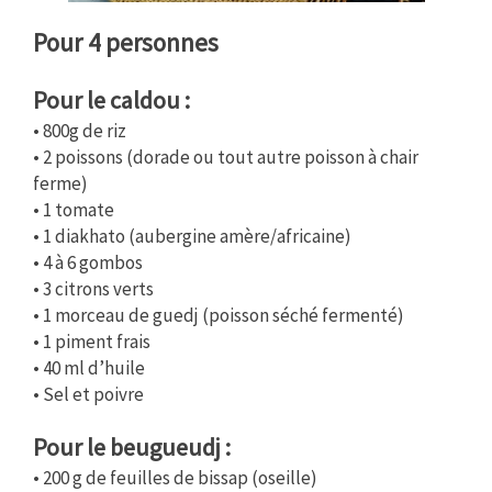
Pour 4 personnes
Pour le caldou :
• 800g de riz
• 2 poissons
(dorade ou tout autre poisson à chair
ferme)
• 1 tomate
• 1 diakhato
(aubergine amère/africaine)
• 4 à 6 gombos
• 3 citrons verts
• 1 morceau de guedj
(poisson séché fermenté)
• 1 piment frais
• 40 ml d’huile
• Sel et poivre
Pour le beugueudj :
• 200 g de feuilles de bissap (oseille)