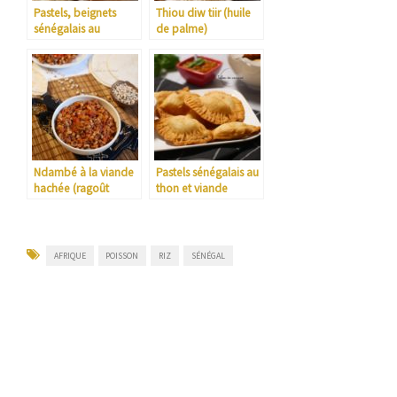
Pastels, beignets
Thiou diw tiir (huile
sénégalais au
de palme)
poisson
Ndambé à la viande
Pastels sénégalais au
hachée (ragoût
thon et viande
d’haricots à la
hachée de Miss
sénégalaise)
Nanga Chef (défi
tastyworldfood)
AFRIQUE
POISSON
RIZ
SÉNÉGAL