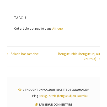
TABOU
Cet article est publié dans
Afrique
Navigation
Salade bassamoise
Beugueuthie (beugueudj ou
kouthia)
de
l’article
1 THOUGHT ON “
CALDOU (RECETTE DE CASAMANCE)
”
Ping :
Beugueuthie (beugueudj ou kouthia)
LAISSER UN COMMENTAIRE