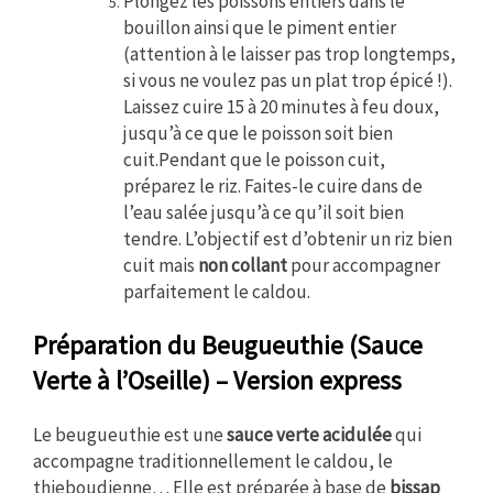
Plongez les
poissons entiers
dans le
bouillon ainsi que le
piment entier
(attention à le laisser pas trop longtemps,
si vous ne voulez pas un plat trop épicé !)
.
Laissez cuire
15 à 20 minutes
à feu doux,
jusqu’à ce que le poisson soit bien
cuit.
Pendant que le poisson cuit,
préparez le riz. Faites-le cuire dans de
l’eau salée jusqu’à ce qu’il soit bien
tendre. L’objectif est d’obtenir un riz bien
cuit mais
non collant
pour accompagner
parfaitement le caldou.
Préparation du Beugueuthie (Sauce
Verte à l’Oseille) – Version express
Le beugueuthie est une
sauce verte acidulée
qui
accompagne traditionnellement le caldou, le
thieboudienne… Elle est préparée à base de
bissap