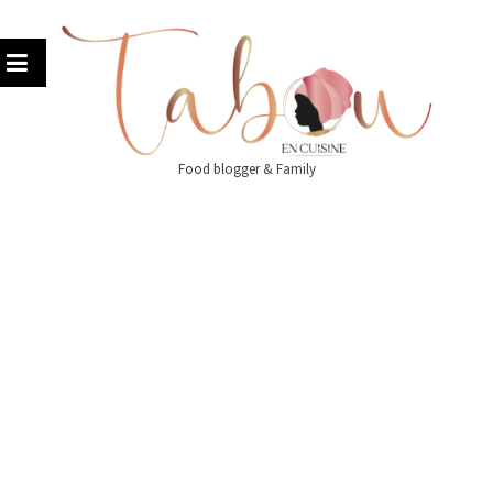
Skip
to
content
Food blogger & Family