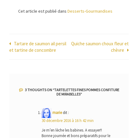
Cet article est publié dans
Desserts-Gourmandises
Navigation
Tartare de saumon ail persil
Quiche saumon choux fleur et
et tartine de concombre
chèvre
de
l’article
3 THOUGHTS ON “
TARTELETTES FINES POMMES CONFITURE
DE MIRABELLES
”
marie
dit :
30 décembre 2016 à 16 h 42 min
Je m’en lèche les babines. A essayer!!
Bonne journée et bons préparatifs pour le