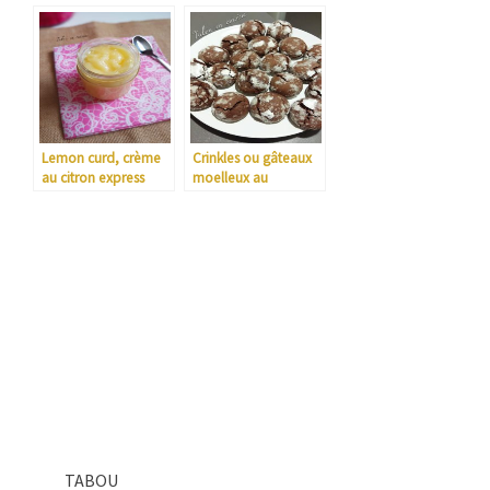
chocolat
chocolat praliné
Lemon curd, crème
Crinkles ou gâteaux
au citron express
moelleux au
chocolat
TABOU