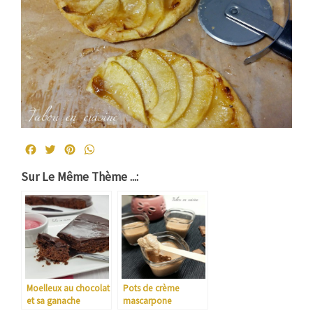
Facebook
Twitter
Pinterest
WhatsApp
Sur Le Même Thème ...:
Moelleux au chocolat
Pots de crème
et sa ganache
mascarpone