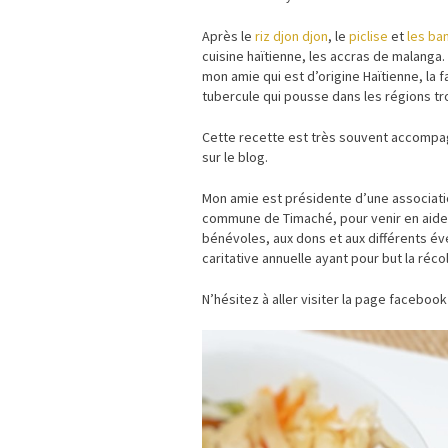
Après le
riz djon djon
, le
piclise
et
les ba
cuisine haïtienne, les accras de malanga.
mon amie qui est d’origine Haïtienne, la 
tubercule qui pousse dans les régions tr
Cette recette est très souvent accomp
sur le blog.
Mon amie est présidente d’une association
commune de Timaché, pour venir en aide a
bénévoles, aux dons et aux différents é
caritative annuelle ayant pour but la réco
N’hésitez à aller visiter la page facebook