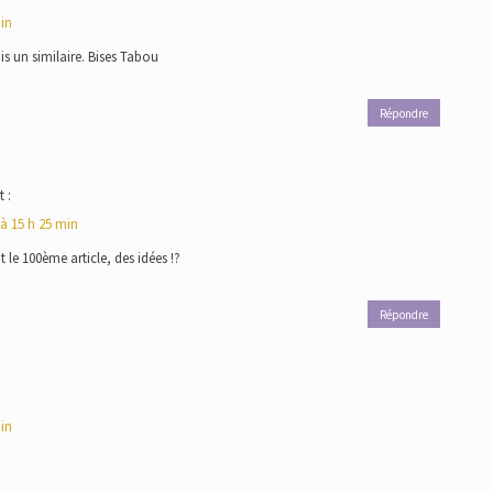
min
is un similaire. Bises Tabou
Répondre
t :
 à 15 h 25 min
t le 100ème article, des idées !?
Répondre
min