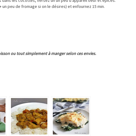
 dans les cocottes, versez un un peu d’appareil oeuf et épices.
 un peu de fromage si on le désires) et enfournez 15 min.
oisson ou tout simplement à manger selon ces envies.