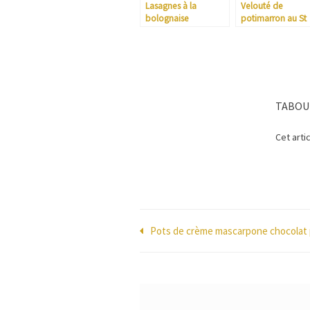
Lasagnes à la
Velouté de
bolognaise
potimarron au St
Agur
TABOU
Cet arti
Navigation
Pots de crème mascarpone chocolat 
de
l’article