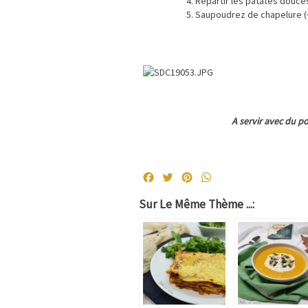
Répartir les patates douces
Saupoudrez de chapelure (+
A servir avec du p
Facebook
Twitter
Pinterest
WhatsApp
Sur Le Même Thème ...: