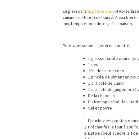
En plein dans
la patate douce
! Après la r
cuisiner ce tubercule sucré. Aussi bon en
longtemps et on adore ça à la maison.
Pour 4 personnes: (servi en cocotte)
1 grosse patate douce (env
1 oeuf
20cl de lait de coco
1 pincée de piment en pou
1 c. à café de cumin
1 c. à café de gingembre fr
De la chapelure
Du fromage râpé (facultatif
Sel et poivre
Épluchez les patates douces
Préchaufez le four à 180 °c.
Battre l’oeuf avec le lait de