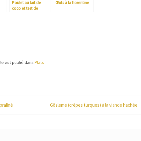
Poulet au lait de
Œufs à la florentine
coco et test de
l’Actifry smart XL
cle est publié dans
Plats
praliné
Gözleme (crêpes turques) à la viande hachée