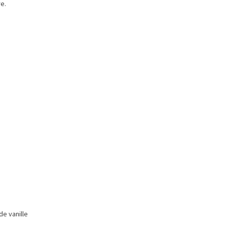
e.
 de vanille