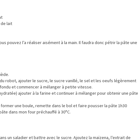
at
de lait
ous pouvez l’a réaliser aisément à la main. Il faudra donc pétrir la pâte une
tiède.
 du robot, ajouter le sucre, le sucre vanillé, le sel et les oeufs légèrement
e fondu et commencer à mélanger à petite vitesse.
éhydratée) ajouter à la farine et continuer à mélanger pour obtenir une pâte
 former une boule, remette dans le bol et faire pousser la pâte 1h30
 pâte dans mon four préchauffé à 30°C.
ns un saladier et battre avec le sucre. Ajoutez la maïzena, l’extrait de