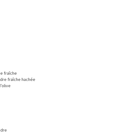
e fraîche
ndre fraîche hachée
d’olive
udre