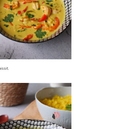
issit.