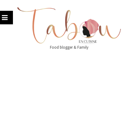
Skip
to
content
Food blogger & Family