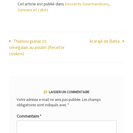
Cet article est publié dans
Desserts-Gourmandises
,
Gateaux et cakes
Navigation
Thiebou guinar riz
Acarajé de Bahia
sénégalais au poulet (Recette
de
cookeo)
l’article
LAISSER UN COMMENTAIRE
Votre adresse e-mail ne sera pas publiée.
Les champs
obligatoires sont indiqués avec
*
Commentaire
*