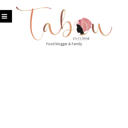
Skip
to
content
Food blogger & Family