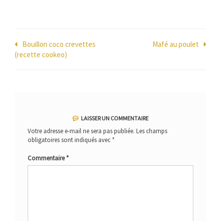
Navigation
Bouillon coco crevettes
Mafé au poulet
(recette cookeo)
de
l’article
LAISSER UN COMMENTAIRE
Votre adresse e-mail ne sera pas publiée.
Les champs
obligatoires sont indiqués avec
*
Commentaire
*