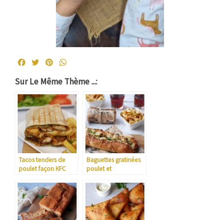
Facebook
Twitter
Pinterest
WhatsApp
Sur Le Même Thème ...:
Tacos tenders de
Baguettes gratinées
poulet façon KFC
poulet et
champignons