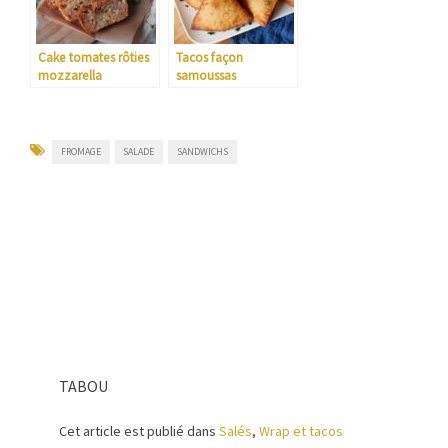
Cake tomates rôties
Tacos façon
mozzarella
samoussas
FROMAGE
SALADE
SANDWICHS
TABOU
Cet article est publié dans
Salés
,
Wrap et tacos