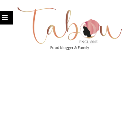
Skip
to
content
Food blogger & Family