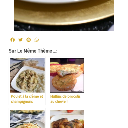
Facebook
Twitter
Pinterest
WhatsApp
Sur Le Même Thème ...:
Poulet à la crème et
Muffins de brocolis
champignons
au chévre !