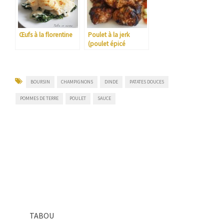
Œufs à la florentine
Poulet à la jerk
(poulet épicé
jamaïcain)
BOURSIN
CHAMPIGNONS
DINDE
PATATES DOUCES
POMMES DE TERRE
POULET
SAUCE
TABOU