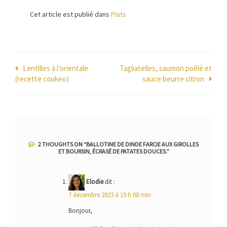
Cet article est publié dans
Plats
Navigation
Lentilles à l’orientale
Tagliatelles, saumon poêlé et
(recette cookeo)
sauce beurre citron
de
l’article
2 THOUGHTS ON “
BALLOTINE DE DINDE FARCIE AUX GIROLLES
ET BOURSIN, ÉCRASÉ DE PATATES DOUCES.
”
Elodie
dit :
7 décembre 2023 à 19 h 08 min
Bonjour,