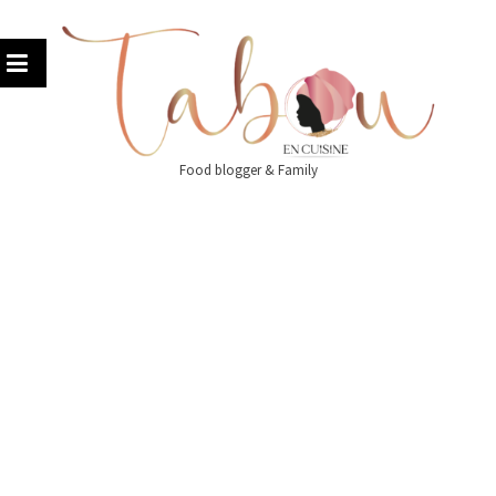
Skip
to
content
Food blogger & Family